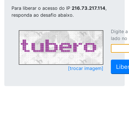
Para liberar o acesso
do IP
216.73.217.114
,
responda ao desafio abaixo.
Digite 
lado no
[trocar imagem]